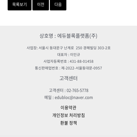
목록보기
이전
다음
상호명 : 에듀블록플랫폼(주)
사업장: 서울시 동대문구 난계로 250 경해빌딩 303-2호
대표자 : 이인규
사업자등록번호 : 431-88-01458
통신판매업번호 : 제-2022-서울동대문-0957
고객센터
고객센터 : 02-765-5778
메일 : edubloc@naver.com
이용약관
개인정보 처리방침
환불 정책