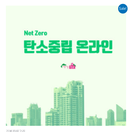
of
5
Sale!
기본카테고리