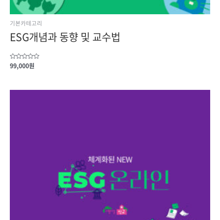
기본카테고리
ESG개념과 동향 및 교수법
Rated
99,000
원
0
out
of
5