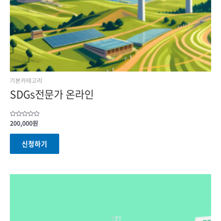
기본카테고리
SDGs전문가 온라인
Rated
200,000
원
0
out
of
신청하기
5