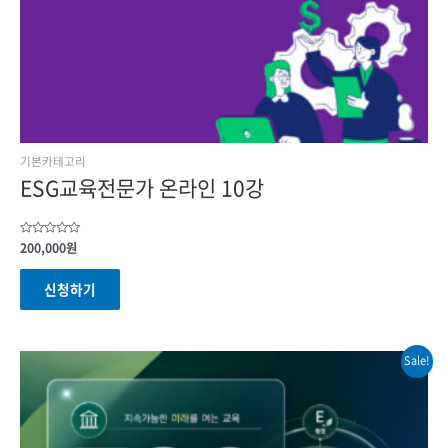
기본카테고리
ESG교육전문가 온라인 10강
Rated
200,000
원
0
out
of
신청하기
5
Sale!