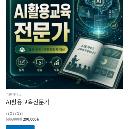
기본카테고리
AI활용교육전문가
Rated
600,000
원
290,000
원
0
out
of