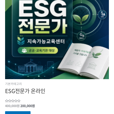
기본카테고리
ESG전문가 온라인
Rated
400,000
원
200,000
원
0
out
of