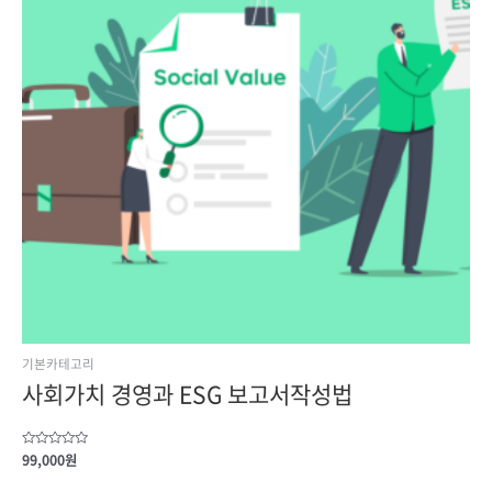
기본카테고리
사회가치 경영과 ESG 보고서작성법
Rated
99,000
원
0
out