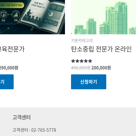
리
기본카테고리
교육전문가
탄소중립 전문가 온라인
290,000
원
400,000
원
200,000
원
Rated
5.00
out of 5
하기
신청하기
고객센터
고객센터 : 02-765-5778