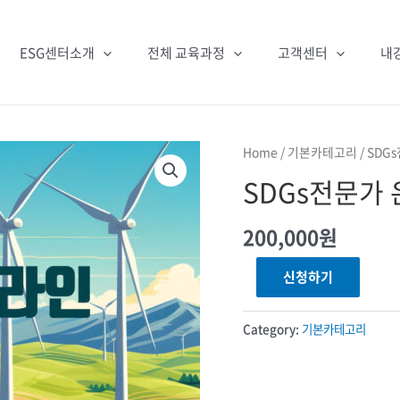
ESG센터소개
전체 교육과정
고객센터
내
Home
/
기본카테고리
/ SD
SDGs전문가
200,000
원
SDGs전문가
신청하기
온라인
quantity
Category:
기본카테고리