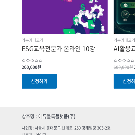
기본카테고리
기본카테고
ESG교육전문가 온라인 10강
AI활용
200,000
원
600,000
원
Rated
Rated
0
0
out
out
of
of
신청하기
신청
5
5
상호명 : 에듀블록플랫폼(주)
사업장: 서울시 동대문구 난계로 250 경해빌딩 303-2호
대표자 : 이인규